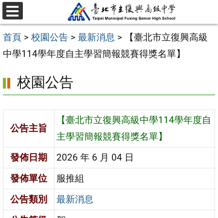
跳
選
至
單
首頁
>
校園公告
>
最新消息
>
【臺北市立復興高級
主
中學114學年度自主學習簡報競賽得獎名單】
要
內
校園公告
容
區
【臺北市立復興高級中學114學年度自
公告主旨
主學習簡報競賽得獎名單】
發佈日期
2026 年 6 月 04 日
發佈單位
服推組
公告類別
最新消息