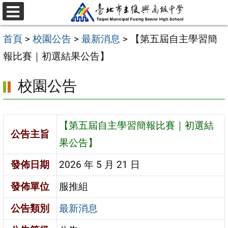
跳
選
至
單
首頁
>
校園公告
>
最新消息
>
【第五屆自主學習簡
主
報比賽｜初選結果公告】
要
內
校園公告
容
區
【第五屆自主學習簡報比賽｜初選結
公告主旨
果公告】
發佈日期
2026 年 5 月 21 日
發佈單位
服推組
公告類別
最新消息