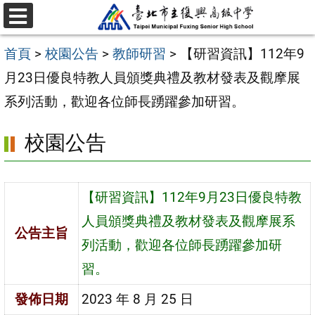
跳
選
至
單
首頁
>
校園公告
>
教師研習
>
【研習資訊】112年9
主
月23日優良特教人員頒獎典禮及教材發表及觀摩展
要
系列活動，歡迎各位師長踴躍參加研習。
內
容
校園公告
區
【研習資訊】112年9月23日優良特教
人員頒獎典禮及教材發表及觀摩展系
公告主旨
列活動，歡迎各位師長踴躍參加研
習。
發佈日期
2023 年 8 月 25 日