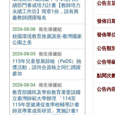
公告主
續部門養成培力計畫【教師培力
永續工作坊】簡章1份，請有興
趣教師踴躍報名
發佈日
2026-08-08
衛生保健組
發佈單
校園環境教育推廣講座-臺灣國家
公園之美
公告類
2026-08-05
衛生保健組
115年兒童發展篩檢（PeDS）抽
公告等
獎活動，請符合資格之同仁踴躍
參加
點閱次
2026-08-04
衛生保健組
公告內
教育部國民及學前教育署委請國
立臺灣師範大學辦理 「114至
115年度健康促進學校輔導計畫
師資專業成長研習」實施計畫1