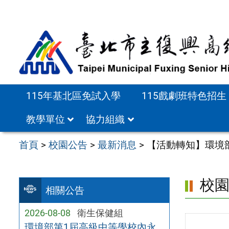
跳
至
主
要
內
容
115年基北區免試入學
115戲劇班特色招生
區
教學單位
協力組織
首頁
>
校園公告
>
最新消息
>
【活動轉知】環境
校
相關公告
2026-08-08
衛生保健組
環境部第1屆高級中等學校內永