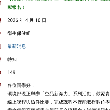
旨
躍報名！
期
2026 年 4 月 10 日
位
衛生保健組
別
最新消息
級
轉知
數
149
容
各位同學好，
環境部現正舉辦「空品新識力」系列活動，鼓勵青
線上課程與徵件比賽，完成課程不僅能取得數位學