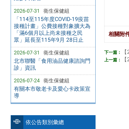
2026-07-31
衛生保健組
「114至115年度COVID-19疫苗
接種計畫」公費接種對象擴大為
「滿6個月以上尚未接種之民
相關附
眾」延長至115年9月 28日止
【2
2026-07-31
衛生保健組
【2
北市聯醫「食用油品健康諮詢門
診」資訊
2026-07-24
衛生保健組
有關本市敬老卡及愛心卡政策宣
導
依公告類別彙總