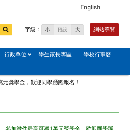
English
字級：
送出
網站導覽
小
預設
大
搜
尋：
行政單位
學生家長專區
學校行事曆
萬元獎學金，歡迎同學踴躍報名！
，參加徵件最高可獲1萬元獎學金，歡迎同學踴