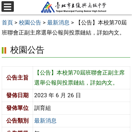
跳
選
至
單
首頁
>
校園公告
>
最新消息
>
【公告】本校第70屆
主
班聯會正副主席選舉公報與投票鏈結，詳如內文。
要
內
校園公告
容
區
【公告】本校第70屆班聯會正副主席
公告主旨
選舉公報與投票鏈結，詳如內文。
發佈日期
2023 年 6 月 26 日
發佈單位
訓育組
公告類別
最新消息