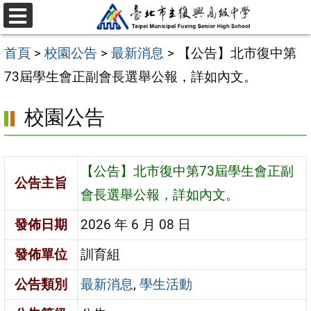
跳
選
至
單
首頁
>
校園公告
>
最新消息
>
【公告】北市復中第
主
73屆學生會正副會長選舉公報，詳如內文。
要
內
校園公告
容
區
【公告】北市復中第73屆學生會正副
公告主旨
會長選舉公報，詳如內文。
發佈日期
2026 年 6 月 08 日
發佈單位
訓育組
公告類別
最新消息
,
學生活動