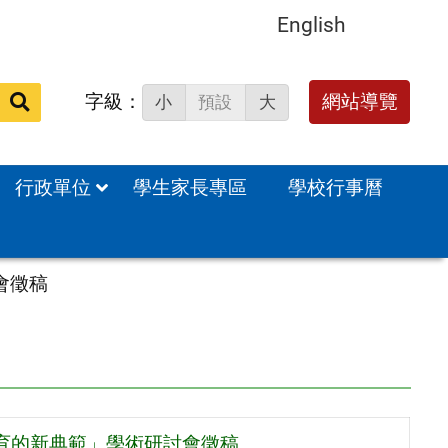
English
字級：
送出
網站導覽
小
預設
大
搜
尋：
行政單位
學生家長專區
學校行事曆
會徵稿
教育的新典範」學術研討會徵稿