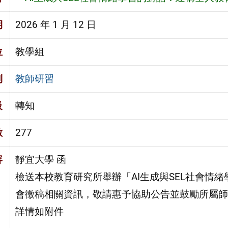
期
2026 年 1 月 12 日
位
教學組
別
教師研習
級
轉知
數
277
容
靜宜大學 函
檢送本校教育研究所舉辦「AI生成與SEL社會情
會徵稿相關資訊，敬請惠予協助公告並鼓勵所屬師
詳情如附件