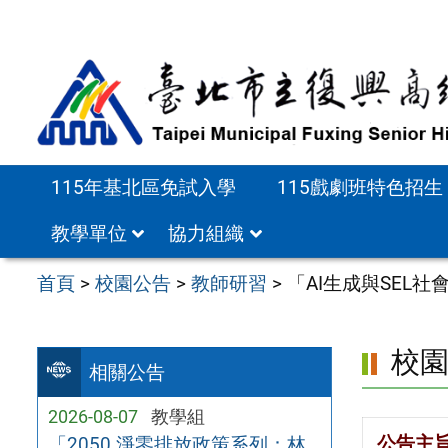
跳
至
主
要
內
容
115年基北區免試入學
115戲劇班特色招生
區
教學單位
協力組織
首頁
>
校園公告
>
教師研習
>
「AI生成與SEL
校
相關公告
2026-08-07
教學組
公告主
「2050 淨零排放政策系列：林