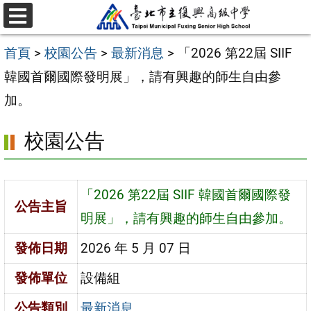
跳
選
至
單
首頁
>
校園公告
>
最新消息
>
「2026 第22屆 SIIF
主
韓國首爾國際發明展」，請有興趣的師生自由參
要
加。
內
容
校園公告
區
「2026 第22屆 SIIF 韓國首爾國際發
公告主旨
明展」，請有興趣的師生自由參加。
發佈日期
2026 年 5 月 07 日
發佈單位
設備組
公告類別
最新消息