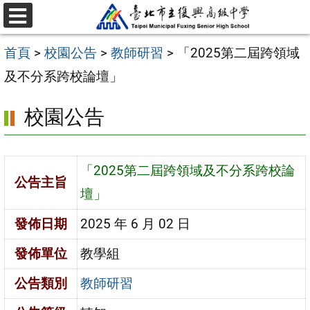
跳
選
至
單
首頁
>
校園公告
>
教師研習
>
「2025第二屆跨領域
主
及不分系跨校論壇」
要
內
校園公告
容
區
「2025第二屆跨領域及不分系跨校論
公告主旨
壇」
發佈日期
2025 年 6 月 02 日
發佈單位
教學組
公告類別
教師研習