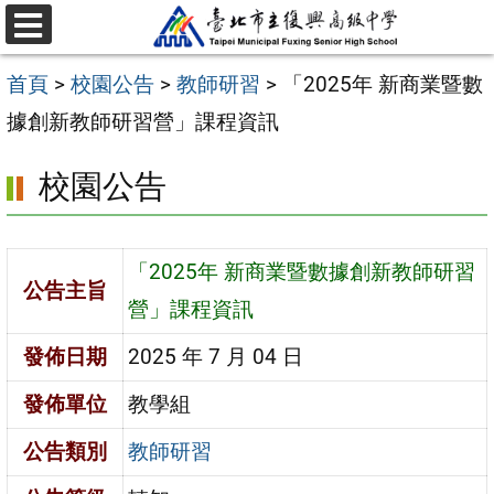
跳
選
至
單
首頁
>
校園公告
>
教師研習
>
「2025年 新商業暨數
主
據創新教師研習營」課程資訊
要
內
校園公告
容
區
「2025年 新商業暨數據創新教師研習
公告主旨
營」課程資訊
發佈日期
2025 年 7 月 04 日
發佈單位
教學組
公告類別
教師研習