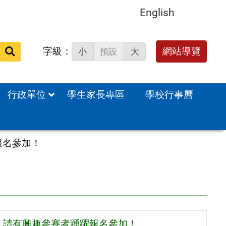
English
字級：
送出
網站導覽
小
預設
大
搜
尋：
行政單位
學生家長專區
學校行事曆
報名參加！
，請有興趣參賽者踴躍報名參加！