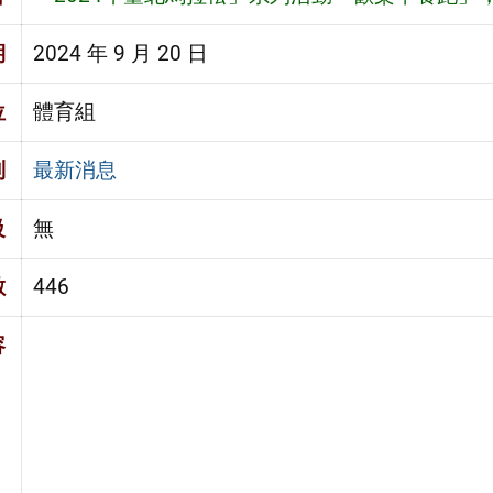
期
2024 年 9 月 20 日
位
體育組
別
最新消息
級
無
數
446
容