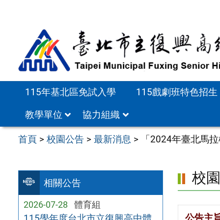
跳
至
主
要
內
容
115年基北區免試入學
115戲劇班特色招生
區
教學單位
協力組織
首頁
>
校園公告
>
最新消息
>
「2024年臺北
校
相關公告
2026-07-28
體育組
公告主
115學年度台北市立復興高中體