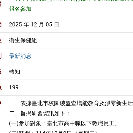
旨
報名參加
期
2025 年 12 月 05 日
位
衛生保健組
別
最新消息
級
轉知
數
199
容
一、依據臺北市校園碳盤查增能教育及淨零新生活
二、旨揭研習資訊如下：
(一)參加對象：臺北市高中職以下教職員工。