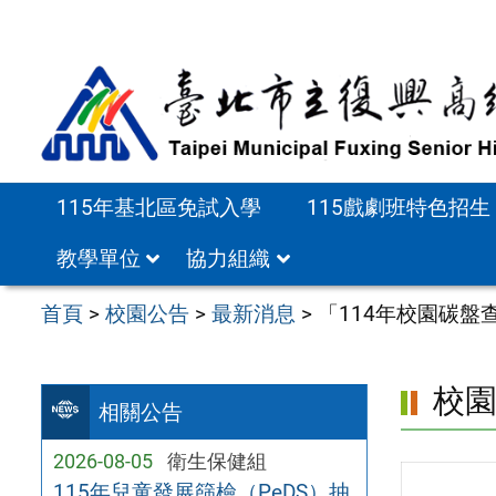
跳
至
主
要
內
容
115年基北區免試入學
115戲劇班特色招生
區
教學單位
協力組織
首頁
>
校園公告
>
最新消息
>
「114年校園碳
校
相關公告
2026-08-05
衛生保健組
115年兒童發展篩檢（PeDS）抽