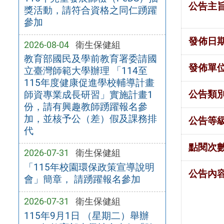
公告主
獎活動，請符合資格之同仁踴躍
參加
發佈日
2026-08-04
衛生保健組
教育部國民及學前教育署委請國
發佈單
立臺灣師範大學辦理 「114至
115年度健康促進學校輔導計畫
公告類
師資專業成長研習」實施計畫1
份，請有興趣教師踴躍報名參
加，並核予公（差）假及課務排
公告等
代
點閱次
2026-07-31
衛生保健組
「115年校園環保政策宣導說明
公告內
會」簡章， 請踴躍報名參加
2026-07-31
衛生保健組
115年9月1日 （星期二）舉辦