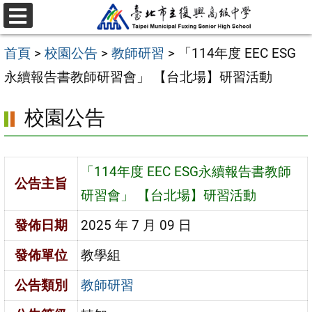
跳
選
至
單
首頁
>
校園公告
>
教師研習
>
「114年度 EEC ESG
主
永續報告書教師研習會」 【台北場】研習活動
要
內
校園公告
容
區
「114年度 EEC ESG永續報告書教師
公告主旨
研習會」 【台北場】研習活動
發佈日期
2025 年 7 月 09 日
發佈單位
教學組
公告類別
教師研習