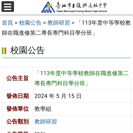
跳
選
至
單
首頁
>
校園公告
>
教師研習
>
「113年度中等學校教
主
師在職進修第二專長專門科目學分班」
要
內
校園公告
容
區
「113年度中等學校教師在職進修第二
公告主旨
專長專門科目學分班」
發佈日期
2024 年 5 月 15 日
發佈單位
教學組
公告類別
教師研習