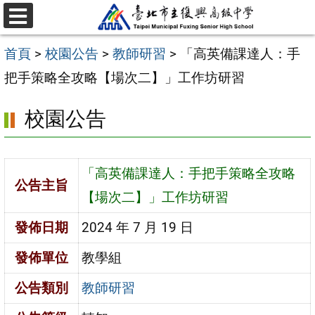
跳
選
至
單
首頁
>
校園公告
>
教師研習
>
「高英備課達人：手
主
把手策略全攻略【場次二】」工作坊研習
要
內
校園公告
容
區
「高英備課達人：手把手策略全攻略
公告主旨
【場次二】」工作坊研習
發佈日期
2024 年 7 月 19 日
發佈單位
教學組
公告類別
教師研習