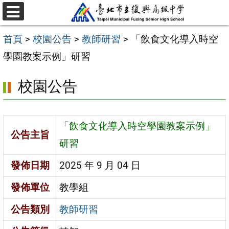
跳
選
至
單
首頁
>
校園公告
>
教師研習
>
「飲食文化導入時空
主
學園教案示例」研習
要
內
校園公告
容
區
「飲食文化導入時空學園教案示例」
公告主旨
研習
發佈日期
2025 年 9 月 04 日
發佈單位
教學組
公告類別
教師研習