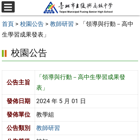
跳
選
至
單
首頁
>
校園公告
>
教師研習
>
「領導與行動－高中
主
生學習成果發表」
要
內
校園公告
容
區
「領導與行動－高中生學習成果發
公告主旨
表」
發佈日期
2024 年 5 月 01 日
發佈單位
教學組
公告類別
教師研習