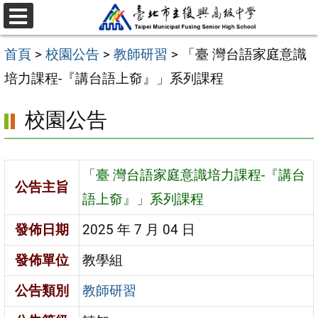
跳
選
至
單
首頁
>
校園公告
>
教師研習
>
「臺 灣台語家庭意識
主
培力課程-『講台語上奅』」系列課程
要
內
校園公告
容
區
「臺 灣台語家庭意識培力課程-『講台
公告主旨
語上奅』」系列課程
發佈日期
2025 年 7 月 04 日
發佈單位
教學組
公告類別
教師研習