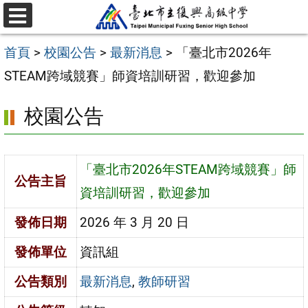
跳
選
至
單
首頁
>
校園公告
>
最新消息
>
「臺北市2026年
主
STEAM跨域競賽」師資培訓研習，歡迎參加
要
內
校園公告
容
區
「臺北市2026年STEAM跨域競賽」師
公告主旨
資培訓研習，歡迎參加
發佈日期
2026 年 3 月 20 日
發佈單位
資訊組
公告類別
最新消息
,
教師研習