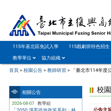
跳
至
主
要
內
容
115年基北區免試入學
115戲劇班特色招生
區
教學單位
協力組織
首頁
>
校園公告
>
教師研習
>
「臺北市114年
校
相關公告
2026-08-07
教學組
公告主
「2050 淨零排放政策系列：林