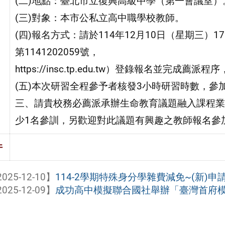
(二)地點：臺北市立復興高級中學（第一會議室）
(三)對象：本市公私立高中職學校教師。
(四)報名方式：請於114年12月10日（星期三
第1141202059號，
https://insc.tp.edu.tw）登錄報名並
(五)本次研習全程參予者核發3小時研習時數，參
三、請貴校務必薦派承辦生命教育議題融入課程業
少1名參訓，另歡迎對此議題有興趣之教師報名參
件
025-12-10】
114-2學期特殊身分學雜費減免~(新)申請者
025-12-09】
成功高中模擬聯合國社舉辦「臺灣首府模擬聯合