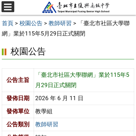
跳
選
至
單
首頁
>
校園公告
>
教師研習
>
「臺北市社區大學聯
主
網」業於115年5月29日正式關閉
要
內
校園公告
容
區
「臺北市社區大學聯網」業於115年5
公告主旨
月29日正式關閉
發佈日期
2026 年 6 月 11 日
發佈單位
教學組
公告類別
教師研習