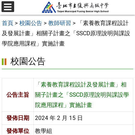
跳
選
至
單
首頁
>
校園公告
>
教師研習
>
「素養教育課程設計
主
及發展計畫」相關子計畫之「SSCD原理說明與課設
要
學院應用課程」實施計畫
內
容
校園公告
區
「素養教育課程設計及發展計畫」相
公告主旨
關子計畫之「SSCD原理說明與課設學
院應用課程」實施計畫
發佈日期
2024 年 2 月 15 日
發佈單位
教學組