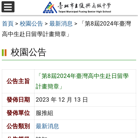
跳
選
至
單
首頁
>
校園公告
>
最新消息
>
「第8屆2024年臺灣
主
高中生赴日留學計畫簡章」
要
內
校園公告
容
區
「第8屆2024年臺灣高中生赴日留學
公告主旨
計畫簡章」
發佈日期
2023 年 12 月 13 日
發佈單位
服推組
公告類別
最新消息