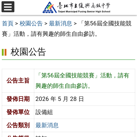
跳
選
至
單
首頁
>
校園公告
>
最新消息
>
「第56屆全國技能競
主
賽」活動，請有興趣的師生自由參訪。
要
內
校園公告
容
區
「第56屆全國技能競賽」活動，請有
公告主旨
興趣的師生自由參訪。
發佈日期
2026 年 5 月 28 日
發佈單位
設備組
公告類別
最新消息