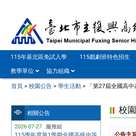
跳
至
主
要
內
容
115年基北區免試入學
115戲劇班特色招生
區
教學單位
協力組織
首頁
>
校園公告
>
學生活動
>
「第27屆全國高
校
相關公告
2026-07-27
服推組
公告主
115學年度第1學期全國高級中等