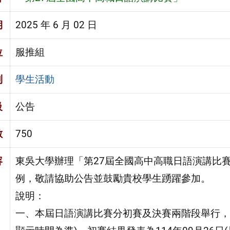
期
2025 年 6 月 02 日
位
服推組
別
學生活動
級
公告
數
750
容
東吳大學辦理「第27屆全國高中高職日語演講比
例，敬請協助公告並鼓勵貴校學生踴躍參加。
說明：
一、本屆日語演講比賽分初賽及決賽兩階段舉行，報名