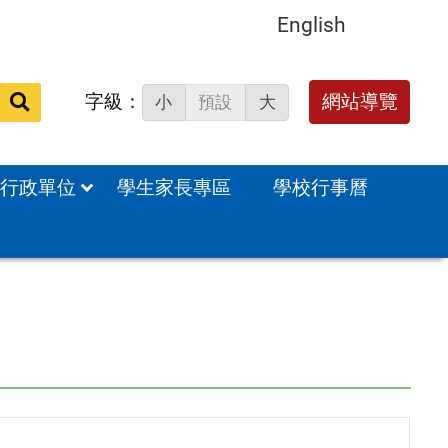
English
字級：
網站導覽
小
預設
大
站
內
搜
行政單位
學生家長專區
學校行事曆
尋：