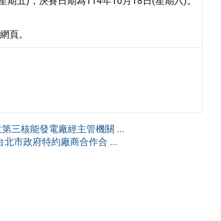
星期五)，決賽日期為114年10月18日(星期六)。
網頁。
三核能發電廠經主管機關 ...
北市政府特約廠商合作合 ...