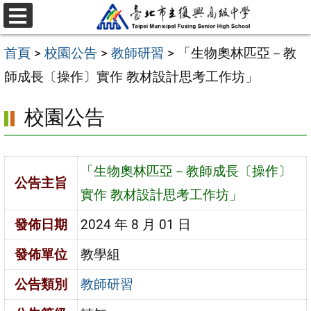
跳
選
至
單
首頁
>
校園公告
>
教師研習
>
「生物奧林匹亞－教
主
師成長〔操作〕實作 教材設計思考工作坊」
要
內
校園公告
容
區
「生物奧林匹亞－教師成長〔操作〕
公告主旨
實作 教材設計思考工作坊」
發佈日期
2024 年 8 月 01 日
發佈單位
教學組
公告類別
教師研習