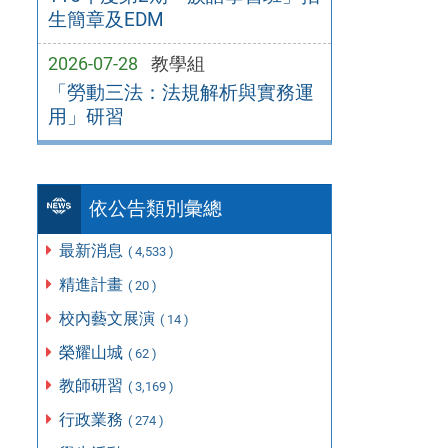
生簡章及EDM
2026-07-28
教學組
「勞動三法：法規解析與實務運
用」研習
依公告類別彙總
最新消息
( 4,533 )
精進計畫
( 20 )
校內藝文展演
( 14 )
榮耀山城
( 62 )
教師研習
( 3,169 )
行政業務
( 274 )