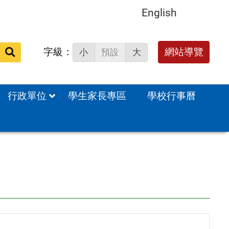
English
字級：
送出
網站導覽
小
預設
大
搜
尋：
行政單位
學生家長專區
學校行事曆