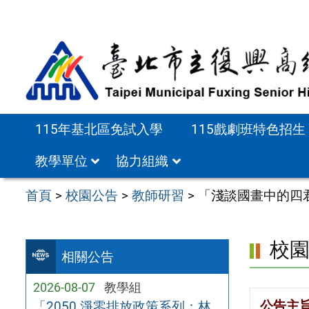
跳
至
主
要
內
容
115年基北區免試入學
115戲劇班特色招生
區
教學單位
協力組織
首頁
>
校園公告
>
教師研習
>
「淺談國畫中的四
校
相關公告
2026-08-07
教學組
公告主
「2050 淨零排放政策系列：林