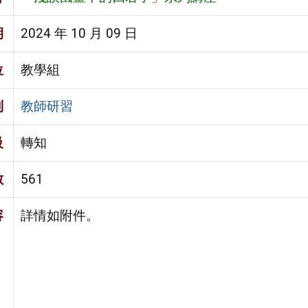
期
2024 年 10 月 09 日
位
教學組
別
教師研習
級
轉知
數
561
容
詳情如附件。