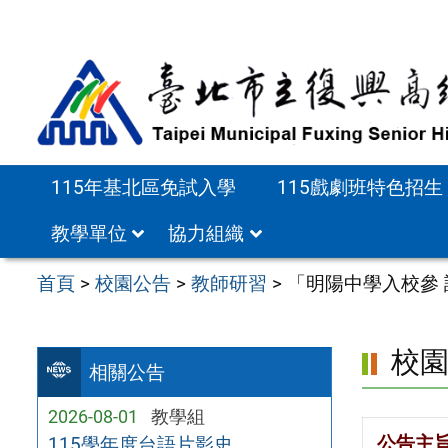
跳
至
主
要
內
容
115年基北區免試入學
115戲劇班特色招生
區
教學單位
協力組織
首頁
>
校園公告
>
教師研習
>
「明陽中學入校參
校
相關公告
2026-08-01
教學組
公告主
115學年度台語片影史