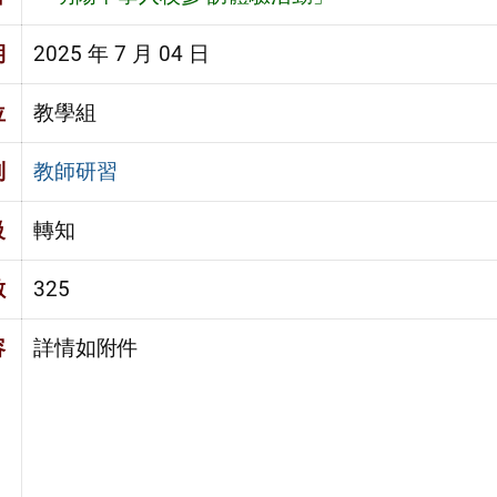
期
2025 年 7 月 04 日
位
教學組
別
教師研習
級
轉知
數
325
容
詳情如附件