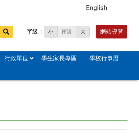
English
字級：
送出
網站導覽
小
預設
大
搜
尋：
行政單位
學生家長專區
學校行事曆