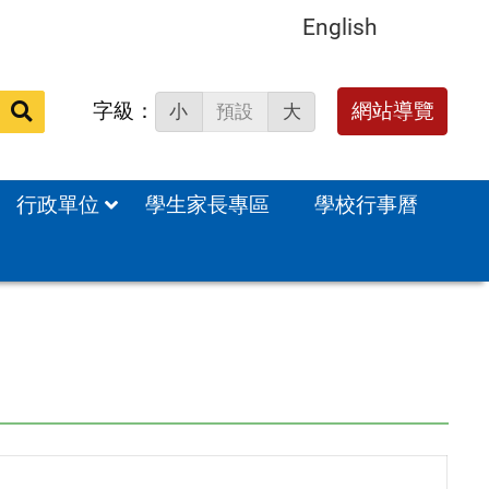
English
字級：
送出
網站導覽
小
預設
大
搜
尋：
行政單位
學生家長專區
學校行事曆