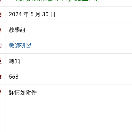
期
2024 年 5 月 30 日
位
教學組
別
教師研習
級
轉知
數
568
容
詳情如附件