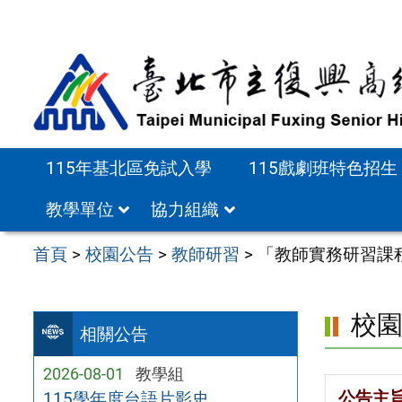
跳
至
主
要
內
容
115年基北區免試入學
115戲劇班特色招生
區
教學單位
協力組織
首頁
>
校園公告
>
教師研習
>
「教師實務研習課
校
相關公告
2026-08-01
教學組
公告主
115學年度台語片影史