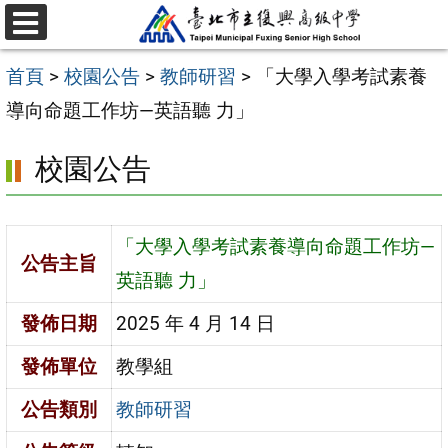
跳
選
至
單
首頁
>
校園公告
>
教師研習
>
「大學入學考試素養
主
導向命題工作坊—英語聽 力」
要
內
校園公告
容
區
「大學入學考試素養導向命題工作坊—
公告主旨
英語聽 力」
發佈日期
2025 年 4 月 14 日
發佈單位
教學組
公告類別
教師研習