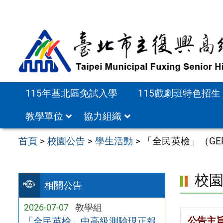
跳
至
主
要
內
容
115年基北區免試入學
115戲劇班特色招生
區
教學單位
協力組織
首頁
>
校園公告
>
學生活動
>
「全民英檢」（GE
校
相關公告
2026-07-07
教學組
公告主
「全民英檢」中高級測驗現正報