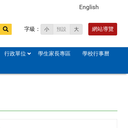
English
字級：
送出
網站導覽
小
預設
大
搜
尋：
行政單位
學生家長專區
學校行事曆
，