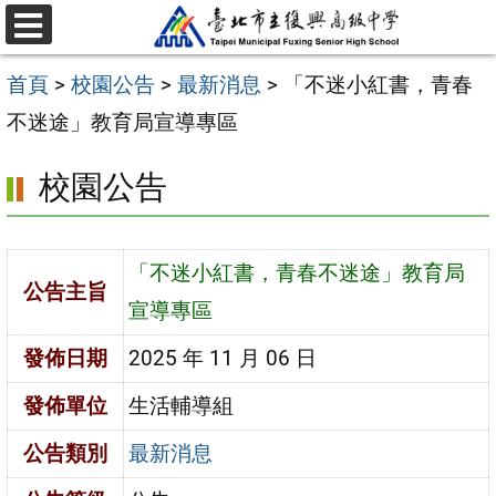
跳
選
至
單
首頁
>
校園公告
>
最新消息
>
「不迷小紅書，青春
主
不迷途」教育局宣導專區
要
內
校園公告
容
區
「不迷小紅書，青春不迷途」教育局
公告主旨
宣導專區
發佈日期
2025 年 11 月 06 日
發佈單位
生活輔導組
公告類別
最新消息