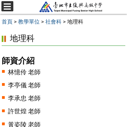
跳
選
至
單
首頁
>
教學單位
>
社會科
>
地理科
主
要
地理科
內
容
師資介紹
區
林憶伶 老師
李亭儀 老師
李承忠 老師
許世煌 老師
黃姿陵 老師