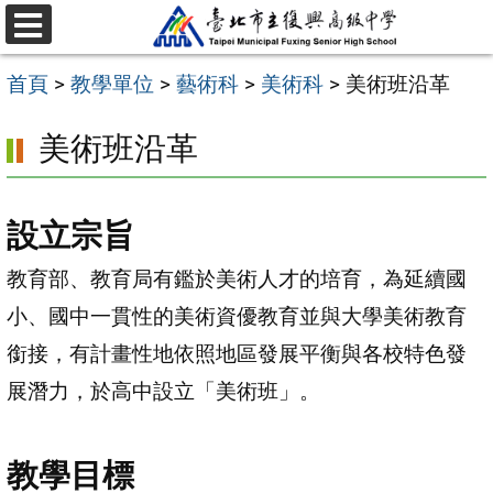
跳
選
至
單
首頁
>
教學單位
>
藝術科
>
美術科
>
美術班沿革
主
要
美術班沿革
內
容
設立宗旨
區
教育部、教育局有鑑於美術人才的培育，為延續國
小、國中一貫性的美術資優教育並與大學美術教育
銜接，有計畫性地依照地區發展平衡與各校特色發
展潛力，於高中設立「美術班」。
教學目標