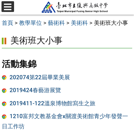
跳
選
至
單
首頁
>
教學單位
>
藝術科
>
美術科
>
美術班大小事
主
要
美術班大小事
內
容
活動集錦
區
202074第22屆畢業美展
2019424春藝游展覽
2019411-122溫泉博物館寫生之旅
1210富邦文教基金會x關渡美術館青少年發聲一
日工作坊