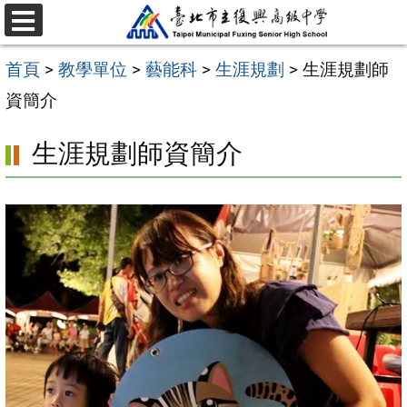
跳
選
至
單
首頁
>
教學單位
>
藝能科
>
生涯規劃
>
生涯規劃師
主
資簡介
要
內
生涯規劃師資簡介
容
區